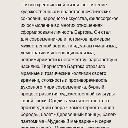
стихию крестьянской жизни, постижение
художественных и нравственно-этических
сокровищ народного искусства, философское
их осмысление во многих отношениях
сформировали личность Бартока. Он стал
для современников и потомков примером
мужественной верности идеалам гуманизма,
демократии и интернационализма,
непримиримости к невежеству, варварству и
насилию. Творчество Бартока отразило
мрачные и трагические коллизии своего
времени, сложность и противоречивость
духовного мира современника, бурный
процесс развития художественной культуры
своей эпохи. Среди самых известных его
произведений опера «Замок герцога Синяя
борода», балет «Деревянный принц», балет-
пантомима «Чудесный мандарин» и серия
произведений «Микрокосмос», которую я