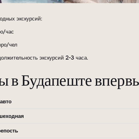
одных экскурсий:
ро/час
вро/чел
олжительность экскурсий 2-3 часа.
ы в Будапеште вперв
 авто
шеходная
репость