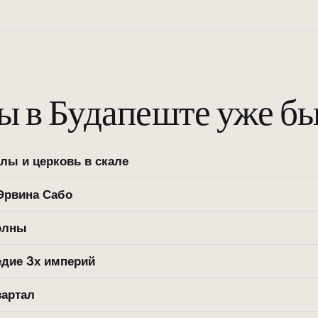
ы в Будапеште уже б
лы и церковь в скале
Эрвина Сабо
олны
едие 3х империй
вартал