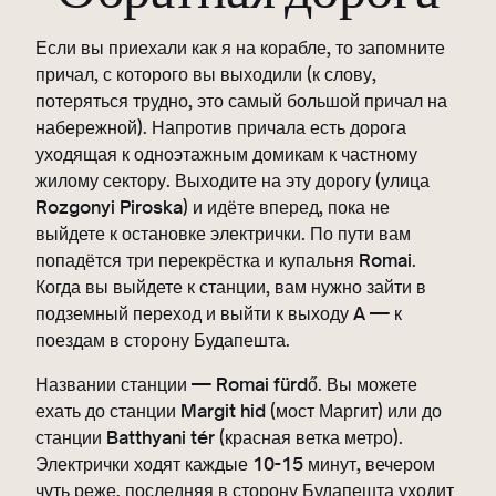
Если вы приехали как я на корабле, то запомните
причал, с которого вы выходили (к слову,
потеряться трудно, это самый большой причал на
набережной). Напротив причала есть дорога
уходящая к одноэтажным домикам к частному
жилому сектору. Выходите на эту дорогу (улица
Rozgonyi Piroska) и идёте вперед, пока не
выйдете к остановке электрички. По пути вам
попадётся три перекрёстка и купальня Romai.
Когда вы выйдете к станции, вам нужно зайти в
подземный переход и выйти к выходу A — к
поездам в сторону Будапешта.
Названии станции — Romai fürdő. Вы можете
ехать до станции Margit hid (мост Маргит) или до
станции Batthyani tér (красная ветка метро).
Электрички ходят каждые 10-15 минут, вечером
чуть реже, последняя в сторону Будапешта уходит