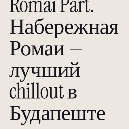
Romai Part.
Набережная
Ромаи —
лучший
chillout в
Будапеште