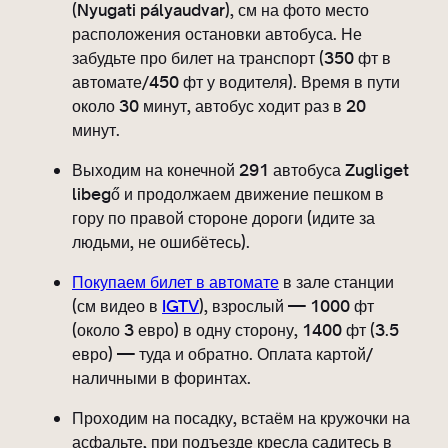
(Nyugati pályaudvar), см на фото место
расположения остановки автобуса. Не
забудьте про билет на транспорт (350 фт в
автомате/450 фт у водителя). Время в пути
около 30 минут, автобус ходит раз в 20
минут.
Выходим на конечной 291 автобуса Zugliget
libegő и продолжаем движение пешком в
гору по правой стороне дороги (идите за
людьми, не ошибётесь).
Покупаем билет в автомате
в зале станции
(см видео в
IGTV
), взрослый — 1000 фт
(около 3 евро) в одну сторону, 1400 фт (3.5
евро) — туда и обратно. Оплата картой/
наличными в форинтах.
Проходим на посадку, встаём на кружочки на
асфальте, при подъезде кресла садитесь в