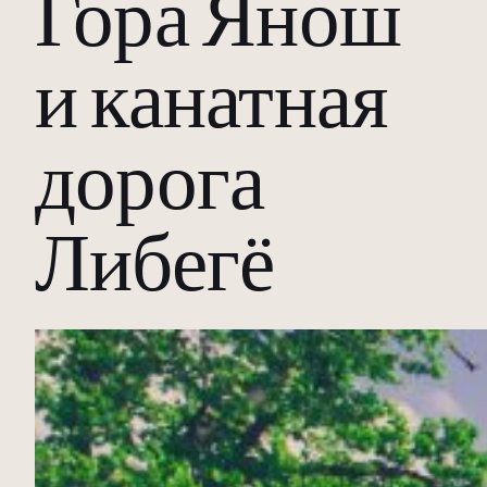
Гора Янош
и канатная
дорога
Либегё