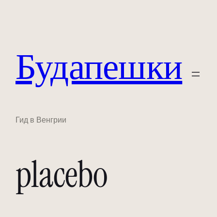
Будапешки
Гид в Венгрии
placebo