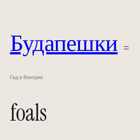
Будапешки
Гид в Венгрии
foals