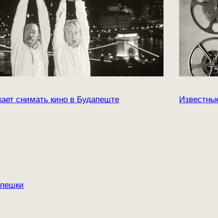
жает снимать кино в Будапеште
Известные
апешки