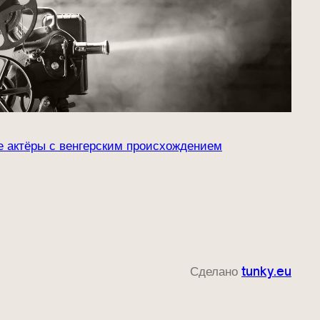
 актёры с венгерским происхождением
Сделано
tunky.eu