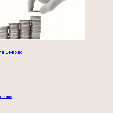
 в Венгрию
апешки